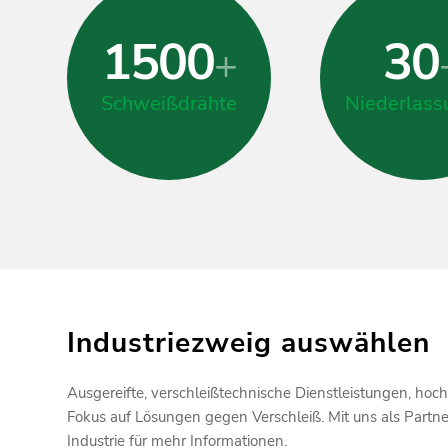
1500
30
+
Schweißdrähte
Niederlass
Industriezweig auswählen
Ausgereifte, verschleißtechnische Dienstleistungen, ho
Fokus auf Lösungen gegen Verschleiß. Mit uns als Part
Industrie für mehr Informationen.