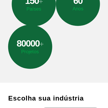
150
60
+
Anos
Países
80000
+
Projetos
Escolha sua indústria