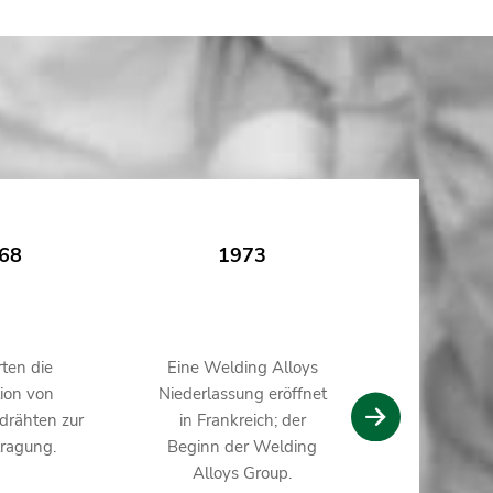
68
1973
19
rten die
Eine Welding Alloys
Unser Unt
ion von
Niederlassung eröffnet
entwickelt 
drähten zur
in Frankreich; der
seine erste
tragung.
Beginn der Welding
von Schwei
Alloys Group.