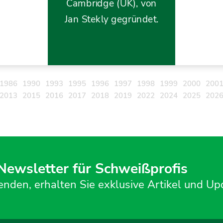
Cambridge (UK), von
Jan Stekly gegründet.
1986
1990
1993
1995
1996
1997
1998
1999
2000
200
2013
2015
2016
2017
2018
2019
2022
2024
2025
202
 Newsletter für Schweißprofis
enden, erhalten Sie exklusive Artikel und Up