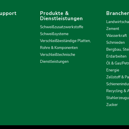
upport
Produkte &
Branche
Dienstleistungen
Landwirtscha
Schweißzusatzwerkstoffe
Zement
Schweißsysteme
Wasserkraft
Verschleißbeständige Platten,
Schmieden
Rohre & Komponenten
Bergbau, Ste
Verschleißtechnische
Erdarbeiten
Dienstleistungen
Öl & Gas/Pet
Energie
Zellstoff & P
Schienenindus
Recycling & A
Stahlerzeug
Zucker