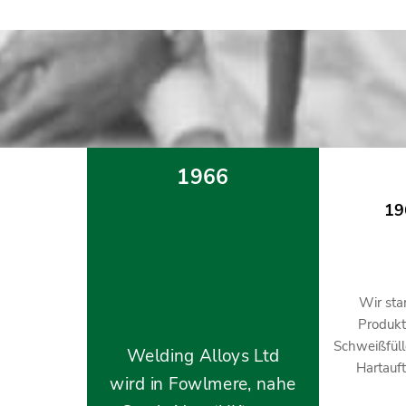
1966
19
Wir sta
Produkt
Schweißfüll
Welding Alloys Ltd
Hartauf
wird in Fowlmere, nahe