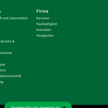
n
Firma
ft und Lebensmittel
Karrieren
Nachhaltigkeit
Innovation
Neuigkeiten
inbrüche &
rochemie
apier
trie
bfallwirtschaft
ung
Fordern Sie ein Angebot an