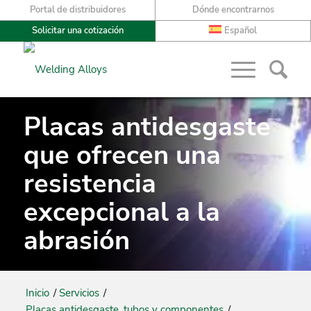
Portal de distribuidores
Dónde encontrarnos
Solicitar una cotización
Español
Placas antidesgaste
que ofrecen una
resistencia
excepcional a la
abrasión
Inicio
/
Servicios
/
Placas antidesgaste, tubos y componentes
/