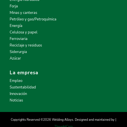
Forja
Minas y canteras
Petróleo y gas/Petroquímica
Energía
Celulosa y papel
Ferroviaria
Reciclaje y residuos
Siderurgia
Azúcar
La empresa
Empleo
Sustentabilidad
Innovación
Noticias
Copyrights Reserved ©2026 Welding Alloys. Designed and maintained by |
ThoughtCorp