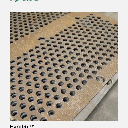
Hard
lite
™