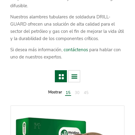
difusible.
Nuestros alambres tubulares de soldadura DRILL-
GUARD ofrecen una solución de alta calidad para el
sector del petróleo y gas con el fin de mejorar la vida útil
y la durabilidad de los componentes críticos.
Si desea más información,
contáctenos
para hablar con
uno de nuestros expertos.
Mostrar
15
30
45
Artículos
Artículos
Artículos
por
por
por
página
página
página