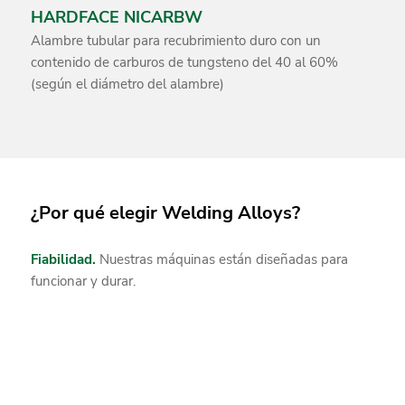
HARDFACE NICARBW
Alambre tubular para recubrimiento duro con un
contenido de carburos de tungsteno del 40 al 60%
(según el diámetro del alambre)
¿Por qué elegir Welding Alloys?
Fiabilidad.
Nuestras máquinas están diseñadas para
funcionar y durar.
Tecnología.
Proporcionamos tecnologías de soldadura
de alto rendimiento para ayudar a su empresa a obtener
una ventaja competitiva sostenible.
Soporte.
Brindamos soporte completo a clientes de todo
el mundo ofreciéndoles un servicio completo de