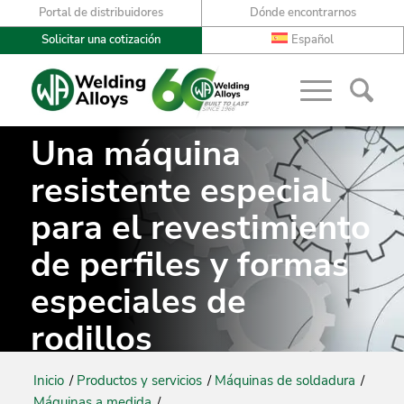
Portal de distribuidores
Dónde encontrarnos
Solicitar una cotización
Español
Una máquina
resistente especial
para el revestimiento
de perfiles y formas
especiales de
rodillos
Inicio
/
Productos y servicios
/
Máquinas de soldadura
/
Máquinas a medida
/