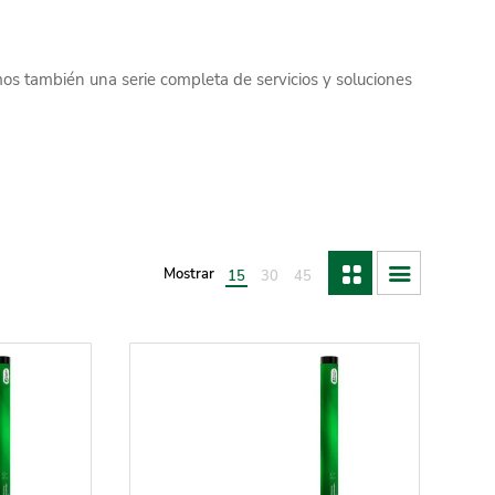
os también una serie completa de servicios y soluciones
Mostrar
15
30
45
Artículos
Artículos
Artículos
por
por
por
página
página
página