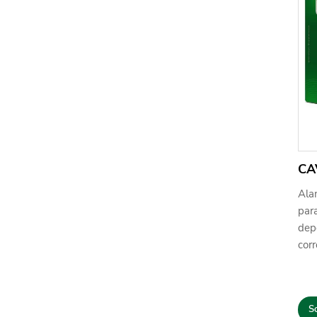
CA
Ala
par
depó
corr
So