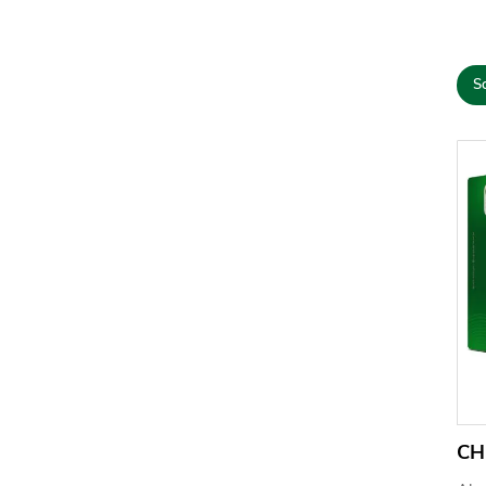
So
CH