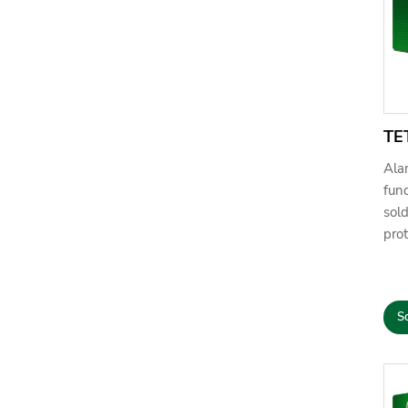
TE
Ala
fund
sold
pro
So