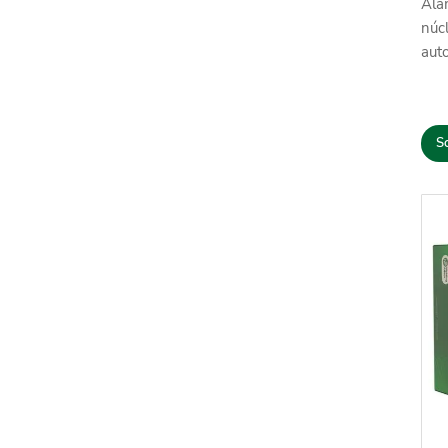
Ala
núc
aut
So