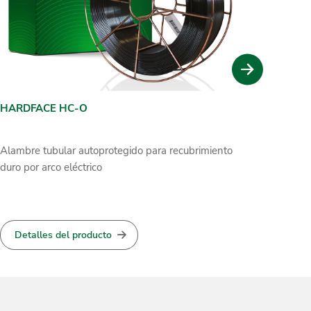
HARDFACE HC-O
HARDFA
Alambre tubular autoprotegido para recubrimiento
Alambre 
duro por arco eléctrico
recubrim
de gas
Detalles del producto
Detal