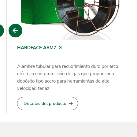
áquina de soldadura - Workshop Maintenance
HARDFACE ARM7-G
it (WMK)
áquina portátil automatizada para el
Alambre tubular para recubrimiento duro por arco
ón
antenimiento en talleres o en las instalaciones
eléctrico con protección de gas que proporciona
l cliente.
depósito tipo acero para herramientas de alta
velocidad tenaz
Detalles del producto
Detalles del producto