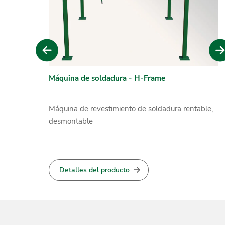
ht
Máquina de soldadura - H-Frame
HARDFACE AR-G
M
K
el
Máquina de revestimiento de soldadura rentable,
Alambre tubular con fundente en el núcleo para
M
desmontable
recubrimiento duro por arco eléctrico con protecci
m
de gas
de
Detalles del producto
Detalles del producto