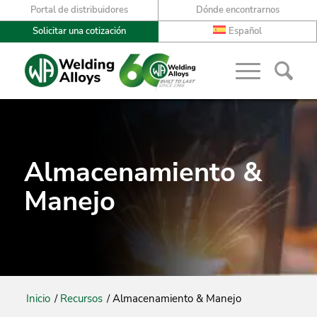
Portal de distribuidores
Dónde encontrarnos
Solicitar una cotización
Español
Almacenamiento &
Manejo
Inicio
/
Recursos
/
Almacenamiento & Manejo