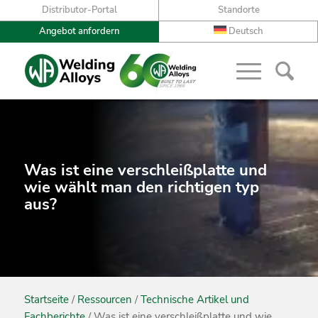
Distributor-Portal
Standorte
Angebot anfordern
Deutsch
Was ist eine verschleißplatte und
wie wählt man den richtigen typ
aus?
Startseite
/
Ressourcen
/
Technische Artikel und
Fachberichte
/ Was ist eine verschleißplatte und wie