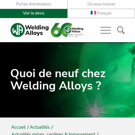
Portail distributeurs
Où nous trouver
Voir le devis
Français
Quoi de neuf chez
Welding Alloys ?
Accueil
/
Actualités
/
Actualités mines, carrières & terrassement
/