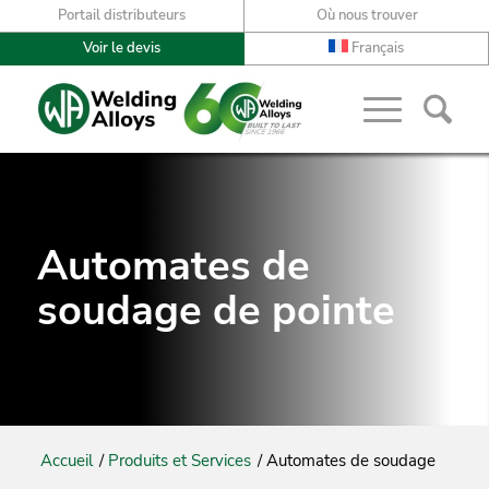
Portail distributeurs
Où nous trouver
Voir le devis
Français
Automates de
soudage de pointe
Accueil
/
Produits et Services
/
Automates de soudage