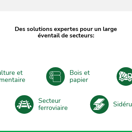
Des solutions expertes pour un large
éventail de secteurs:
ture et
Bois et
mentaire
papier
Secteur
Sidér
ferroviaire