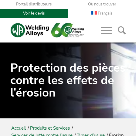
Portail distributeurs
Où nous trouver
Voir le devis
Français
Protection des pièces
contre les effets de
l’érosion
Accueil
/
Produits et Services
/
Services de lutte contre l’usure
/
Types d’usure
/
Érosion