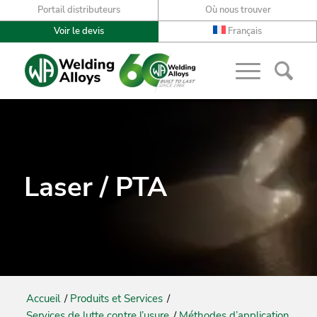
Portail distributeurs
Où nous trouver
Voir le devis
Français
Laser / PTA
Accueil
/
Produits et Services
/
Services de lutte contre l’usure
/
Méthodes d’application