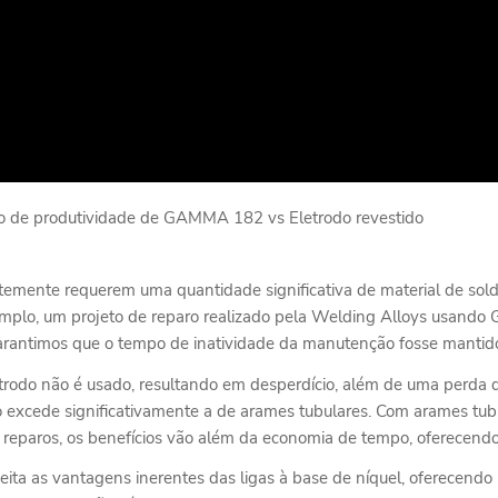
 de produtividade de GAMMA 182 vs Eletrodo revestido
temente requerem uma quantidade significativa de material de sol
xemplo, um projeto de reparo realizado pela Welding Alloys usand
rantimos que o tempo de inatividade da manutenção fosse mantid
odo não é usado, resultando em desperdício, além de uma perda de 
 excede significativamente a de arames tubulares. Com arames tub
 reparos, os benefícios vão além da economia de tempo, oferecen
ta as vantagens inerentes das ligas à base de níquel, oferecend