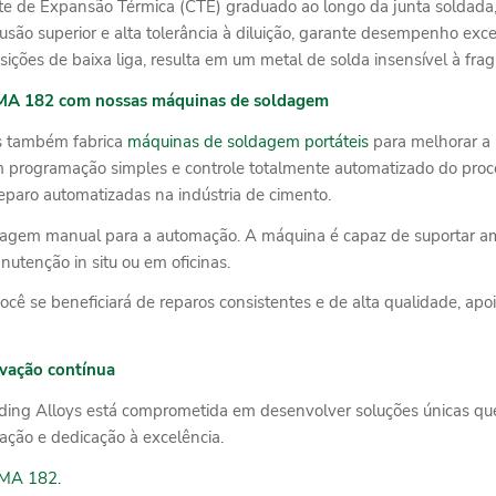
te de Expansão Térmica (CTE) graduado ao longo da junta soldada, 
fusão superior e alta tolerância à diluição, garante desempenho e
ções de baixa liga, resulta em um metal de solda insensível à fragi
MA 182 com nossas máquinas de soldagem
s também fabrica
máquinas de soldagem portáteis
para melhorar a
m programação simples e controle totalmente automatizado do proc
reparo automatizadas na indústria de cimento.
ldagem manual para a automação. A máquina é capaz de suportar amb
utenção in situ ou em oficinas.
cê se beneficiará de reparos consistentes e de alta qualidade, ap
ovação contínua
lding Alloys está comprometida em desenvolver soluções únicas qu
ção e dedicação à excelência.
A 182.