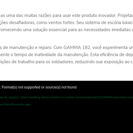
as uma das muitas razões para usar este produto inovador. Projet
ções desafiadoras, como ventos fortes. Seu sistema de escória básic
ornecendo uma solução essencial para as necessidades imediatas d
fas de manutenção e reparo. Com GAMMA 182, você experimenta uma
camente o tempo de inatividade da manutenção. Esta eficiência de 
ções de trabalho para os soldadores, reduzindo sua exposição ao 
: Format(s) not supported or source(s) not found
d do arquivo: https://welding-alloys.zerobox.co.za/wp-content/uploads/2024/06/Productivity-com
-Stick-Electrode.mp4