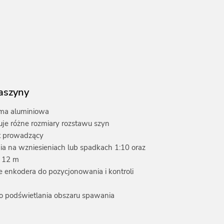
aszyny
ma aluminiowa
uje różne rozmiary rozstawu szyn
 prowadzący
a na wzniesieniach lub spadkach 1:10 oraz
u 12 m
 enkodera do pozycjonowania i kontroli
o podświetlania obszaru spawania