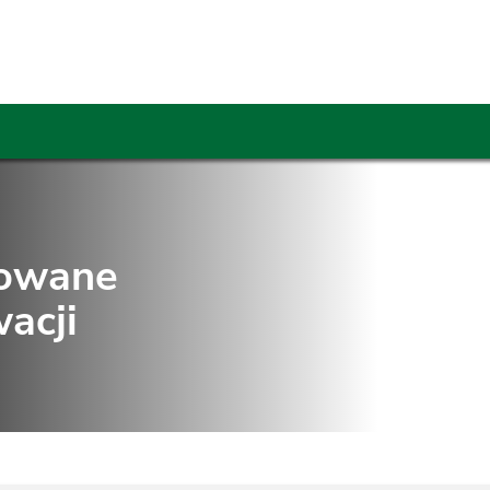
towane
acji