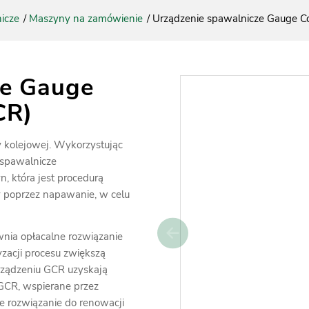
icze
/
Maszyny na zamówienie
/
Urządzenie spawalnicze Gauge Co
ze Gauge
CR)
y kolejowej. Wykorzystując
 spawalnicze
 która jest procedurą
 poprzez napawanie, w celu
nia opłacalne rozwiązanie
yzacji procesu zwiększą
rządzeniu GCR uzyskają
GCR, wspierane przez
e rozwiązanie do renowacji