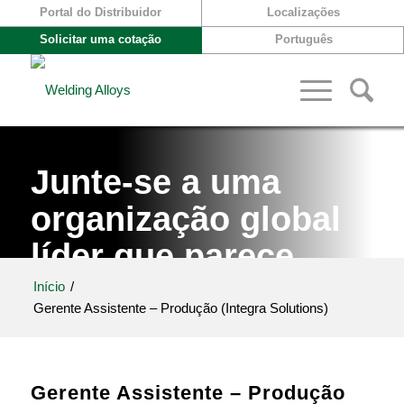
Portal do Distribuidor
Localizações
Solicitar uma cotação
Português
Junte-se a uma
organização global
líder que parece
uma família
Início
/
Gerente Assistente – Produção (Integra Solutions)
Gerente Assistente – Produção